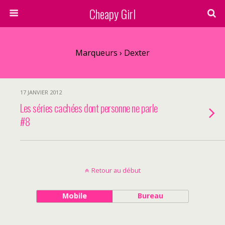
Cheapy Girl
Marqueurs › Dexter
17 JANVIER 2012
Les séries cachées dont personne ne parle
#8
Retour au début
Mobile
Bureau