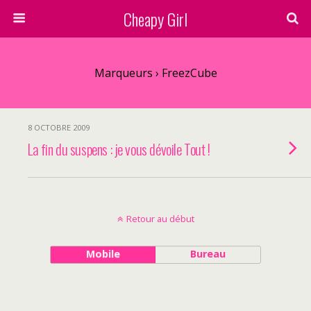
Cheapy Girl
Marqueurs › FreezCube
8 OCTOBRE 2009
La fin du suspens : je vous dévoile Tout !
Retour au début
Mobile
Bureau